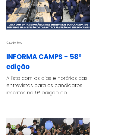
deficiência (PCDs). O encontro foi
um momento de acolhimento,
troca e escuta, reunindo os
jovens selecionados em um
ambiente preparado para
apresentar a estrutura da i
24 de fev.
INFORMA CAMPS - 58º
edição
A lista com os dias e horários das
entrevistas para os candidatos
inscritos na 9ª edição do
Programa CapacitaCE já está
disponível no site do CAMPS (
www.camps.org.br ). As inscrições
para o Programa foram
encerradas no dia 10 de fevereiro