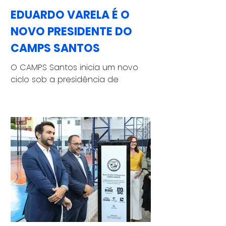
EDUARDO VARELA É O
NOVO PRESIDENTE DO
CAMPS SANTOS
O CAMPS Santos inicia um novo
ciclo sob a presidência de
Eduardo Varela, que assume o
cargo após duas gestões de
Elber Justo à frente da instituição.
A cerimônia de nomeação da
nova diretoria e dos conselhos
deliberativo e fiscal foi realizada
no dia 10 de abril, na sede da
instituição, reunindo autoridades,
conselheiros, colaboradores,
aprendizes e representantes de
empresas parceiras. Entre as
autoridades presentes na