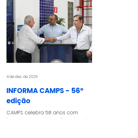
CapacitaCE. A cerimônia, que
aconteceu na sede da instituição,
na Vila Matias, reuniu 377
formandos, além de familiares,
empresários, autoridades, ex-
aprendizes e diretores do CAMPS.
O paraninfo homenageado desta
edição foi Mauro Sammarco,
presidente da Associação
Comercial de Santos (ACS). O P
4 de dez. de 2025
INFORMA CAMPS - 56º
edição
CAMPS celebra 58 anos com
inaugurações do Studio Hair e do
Centro Cultural Wagner Parra Para
celebrar os 58 anos, completados