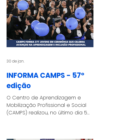
e, agora, os candidatos
convocados seguem para as
próximas etapas do processo
seletivo. As entrevistas já estão
sendo realizadas e os jovens
inscritos devem concluir todas as
fases do processo até o dia 10 de
março, data em que acontece a
30 de jan.
INFORMA CAMPS - 57º
edição
O Centro de Aprendizagem e
Mobilização Profissional e Social
(CAMPS) realizou, no último dia 5
de dezembro, a formatura da 2ª
turma do Projeto Avançar de 2025
e da 8ª turma do Programa