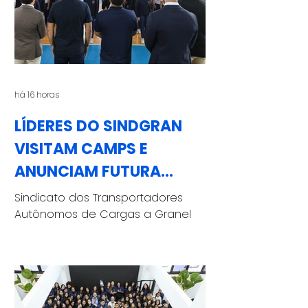
há 16 horas
LÍDERES DO SINDGRAN
VISITAM CAMPS E
ANUNCIAM FUTURA
CONTRATAÇÃO DE UM
Sindicato dos Transportadores
JOVEM APRENDIZ
Autônomos de Cargas a Granel
também doou cestas básicas e
37 quilos de tampinhas plásticas
para a campanha permanente
do CAMPS O presidente do
Sindgran (Sindicato dos