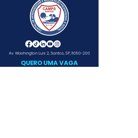
Av. Washington Luis 2, Santos, SP,
11050-200
QUERO UMA VAGA
PROJETO AVANÇAR (Menor)
PROJETO APRIMORAR (Maior)
ESTÁGIO
CAPACITACE
CONHEÇA O CAMPS
QUEM SOMOS