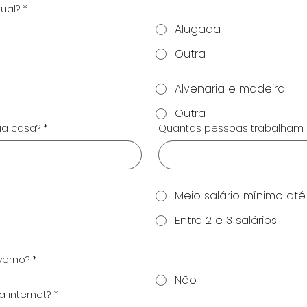
ual?
*
Alugada
Outra
Alvenaria e madeira
Outra
a casa?
*
Quantas pessoas trabalham 
Meio salário mínimo até 
Entre 2 e 3 salários
verno?
*
Não
internet?
*