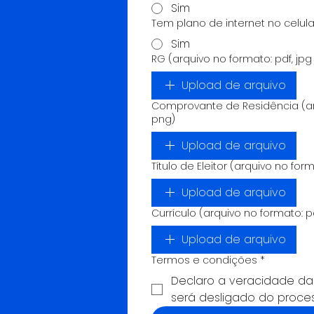
Sim
Tem plano de internet no celula
Sim
RG (arquivo no formato: pdf, jpg
Upload de arquivo
Comprovante de Residência (arq
png)
Upload de arquivo
Título de Eleitor (arquivo no for
Upload de arquivo
Currículo (arquivo no formato: p
Upload de arquivo
Termos e condições
*
Declaro a veracidade da
será desligado do proces