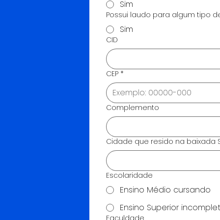
Sim
Possui laudo para algum tipo de
Sim
CID
CEP
*
Complemento
Cidade que resido na baixada S
Escolaridade
Ensino Médio cursando
Ensino Superior incomple
Faculdade