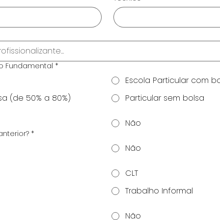
no Fundamental
*
Escola Particular com b
lsa (de 50% a 80%)
Particular sem bolsa
Não
anterior?
*
Não
CLT
Trabalho Informal
Não