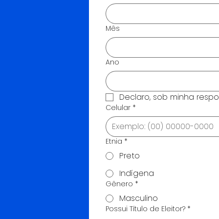
Mês
Ano
Declaro, sob minha respo
Celular
*
Etnia
*
Preto
Indígena
Gênero
*
Masculino
Possui Título de Eleitor?
*