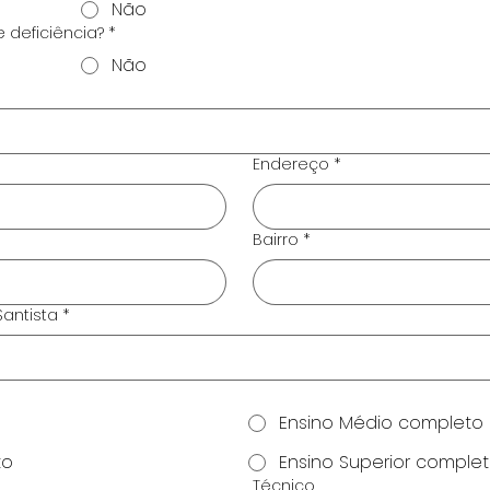
Não
 deficiência?
*
Não
Endereço
*
Bairro
*
antista
*
Ensino Médio completo
to
Ensino Superior comple
Técnico