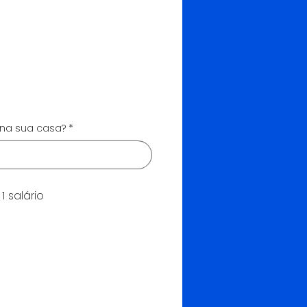
na sua casa?
*
1 salário