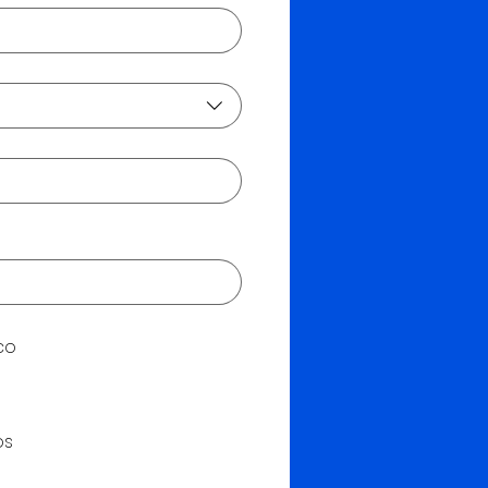
co
os