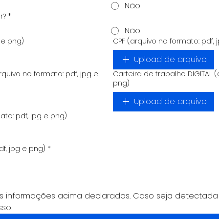
Não
r?
*
Não
 e png)
CPF (arquivo no formato: pdf, 
Upload de arquivo
uivo no formato: pdf, jpg e
Carteira de trabalho DIGITAL (
png)
Upload de arquivo
mato: pdf, jpg e png)
df, jpg e png)
*
s informações acima declaradas. Caso seja detectada 
so.