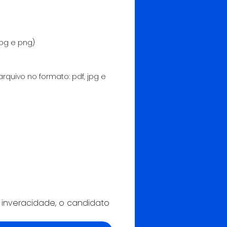
jpg e png)
arquivo no formato: pdf, jpg e
inveracidade, o candidato